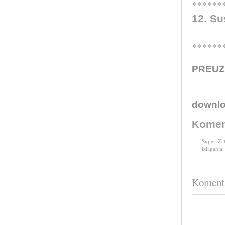
******
12. Su
******
PREUZ
downl
Komen
Super. Za
izlaganja.
Koment