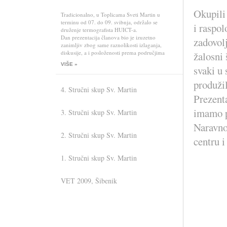
Okupili
Tradicionalno, u Toplicama Sveti Martin u
terminu od 07. do 09. svibnja, održalo se
i raspo
druženje termografista HUICT-a.
Dan prezentacija članova bio je izuzetno
zadovolj
zanimljiv zbog same raznolikosti izlaganja,
diskusije, a i posloženosti prema područjima
žalosni 
primjene.
VIŠE »
svaki u 
I da se opet tradicija poštuje, naš donatorski član
tvrtka MICOM, organizirala je večeru za sve
produžil
sudionike i pridošle članove njihovih obitelji,
4. Stručni skup Sv. Martin
omogućivši tako zajedničko druženje
Prezenta
okupljenih članova HUICT-a do dugo u noć.
imamo p
3. Stručni skup Sv. Martin
Evo nas normalno ......
Naravno
2. Stručni skup Sv. Martin
....... i u IC verziji
centru 
1. Stručni skup Sv. Martin
VET 2009, Šibenik