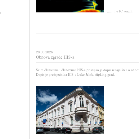
....... i u IC verziji
n
28.03.2026
Obnova zgrade HIS-a
Svim članicama i članovima HIS-a pristigao je dopis iz tajništva o obno
Dopis je predsjednika HIS-a Luke Jelića, dipl.ing.građ. .