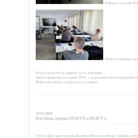
Priprema za izradu Rad
Naša Iva objašnjava pr
Ovaj tečaj završio je uspješno za sve kandidate.
Sljedeći planiramo za studeni 2026., a za pojačani interes organizirati će 
Pratite naše stranice i prijavite se na vrijeme.
19.02.2026
Potvrđena izmjena STATUT-a HUICT-a
Ured za opću upravu grada Zagreba, Sektora za udruge i zaklade, pot