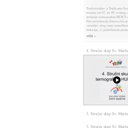
Tradicionalno, u Toplicama Sve
terminu od 07. do 09. svibnja, 
druženje termografista HUICT-
Dan prezentacija članova bio je
zanimljiv zbog same raznolikost
diskusije, a i posloženosti pre
primjene.
VIŠE »
I da se opet tradicija poštuje, n
tvrtka MICOM, organizirala je 
sudionike i pridošle članove nji
4. Stručni skup Sv. Marti
omogućivši tako zajedničko dr
okupljenih članova HUICT-a d
3. Stručni skup Sv. Marti
Evo nas normalno ......
2. Stručni skup Sv. Marti