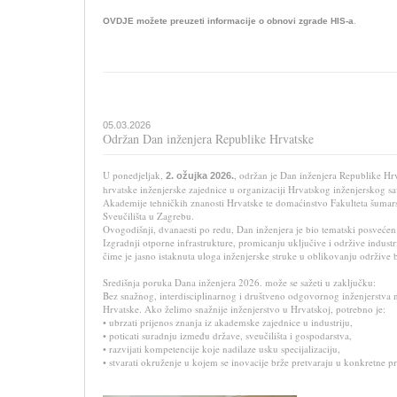
.
OVDJE možete preuzeti informacije o obnovi zgrade HIS-a
05.03.2026
Održan Dan inženjera Republike Hrvatske
U ponedjeljak,
, održan je Dan inženjera Republike Hrv
2. ožujka 2026.
hrvatske inženjerske zajednice u organizaciji Hrvatskog inženjerskog sa
Akademije tehničkih znanosti Hrvatske te domaćinstvo Fakulteta šumars
Sveučilišta u Zagrebu.
Ovogodišnji, dvanaesti po redu, Dan inženjera je bio tematski posvećen
Izgradnji otporne infrastrukture, promicanju uključive i održive industrij
čime je jasno istaknuta uloga inženjerske struke u oblikovanju održive
Središnja poruka Dana inženjera 2026. može se sažeti u zaključku:
Bez snažnog, interdisciplinarnog i društveno odgovornog inženjerstva
Hrvatske. Ako želimo snažnije inženjerstvo u Hrvatskoj, potrebno je:
• ubrzati prijenos znanja iz akademske zajednice u industriju,
• poticati suradnju između države, sveučilišta i gospodarstva,
• razvijati kompetencije koje nadilaze usku specijalizaciju,
• stvarati okruženje u kojem se inovacije brže pretvaraju u konkretne pr