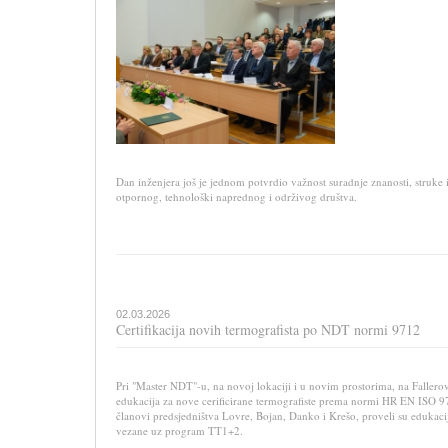
Dan inženjera još je jednom potvrdio važnost suradnje znanosti, struke
otpornog, tehnološki naprednog i održivog društva.
02.03.2026
Certifikacija novih termografista po NDT normi 9712
Pri "Master NDT"-u, na novoj lokaciji i u novim prostorima, na Fallerov
edukacija za nove cerificirane termografiste prema normi HR EN ISO 9
članovi predsjedništva Lovre, Bojan, Danko i Krešo, proveli su edukacij
vezane uz program TT1+2.