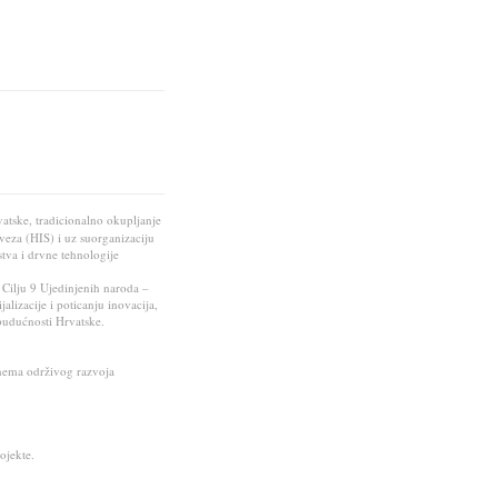
atske, tradicionalno okupljanje
veza (HIS) i uz suorganizaciju
tva i drvne tehnologije
 Cilju 9 Ujedinjenih naroda –
alizacije i poticanju inovacija,
 budućnosti Hrvatske.
 nema održivog razvoja
ojekte.