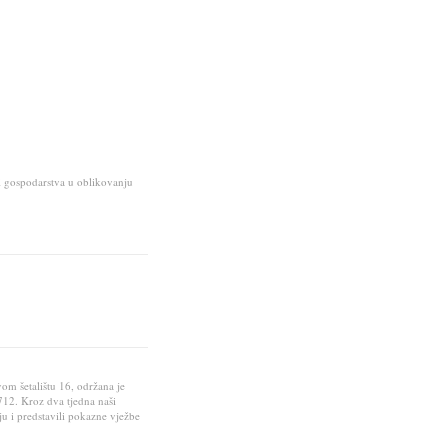
 i gospodarstva u oblikovanju
om šetalištu 16, održana je
712. Kroz dva tjedna naši
u i predstavili pokazne vježbe