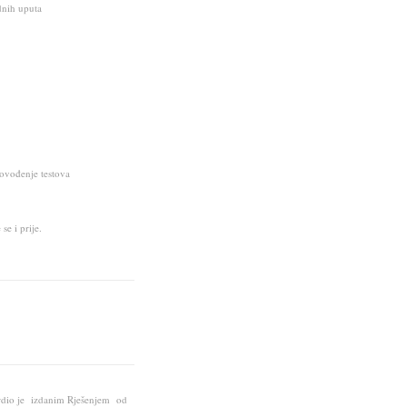
nih uputa
ovođenje testova
se i prije.
vrdio je izdanim Rješenjem od