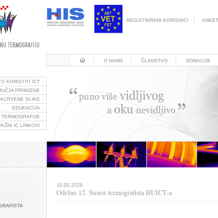
|
REGISTRIRANI KORISNICI
ANKE
O NAMA
ČLANSTVO
DONACIJE
O KORISTITI ICT
UČJA PRIMJENE
RACRVENE SLIKE
EDUKACIJA
C TERMOGRAFIJE
VAŽNI IC LINKOVI
10.05.2026
Održan 12. Susret termografista HUICT-a
GRAFISTA