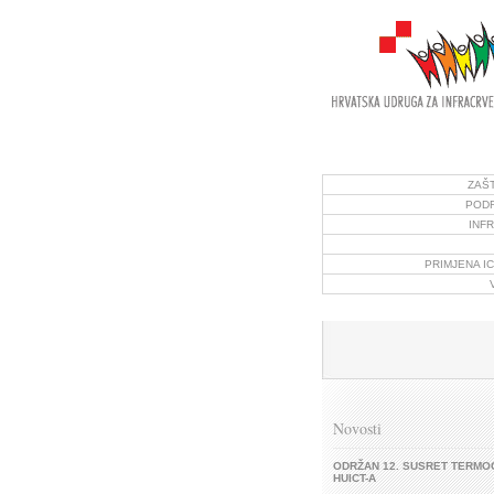
ZAŠT
PODR
INF
PRIMJENA I
Novosti
ODRŽAN 12. SUSRET TERMO
HUICT-A