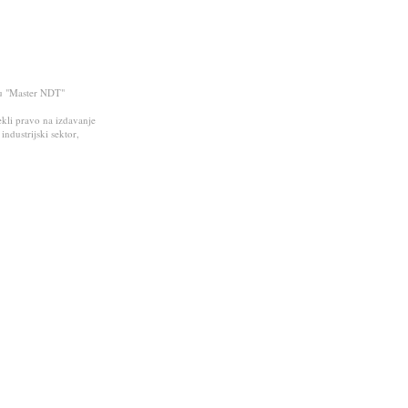
 u "Master NDT"
stekli pravo na izdavanje
ndustrijski sektor,