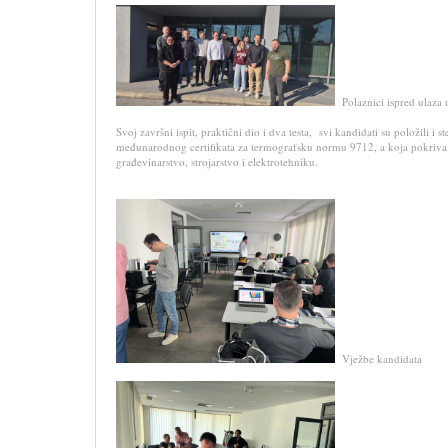
Polaznici ispred ulaza
Svoj završni ispit, praktični dio i dva testa, svi kandidati su položili i 
međunarodnog certifikata za termografsku normu 9712, a koja pokriva i
građevinarstvo, strojarstvo i elektrotehniku.
Vježbe kandidata