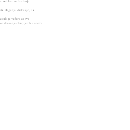
a, održalo se druženje
 izlaganja, diskusije, a i
zirala je večeru za sve
ičko druženje okupljenih članova