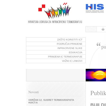
ZAŠTO KORISTITI ICT
PODRUČJA PRIMJENE
INFRACRVENE SLIKE
EDUKACIJA
PRIMJENA IC TERMOGRAFIJE
VAŽNI IC LINKOVI
Publik
Novosti
ODRŽAN 12. SUSRET TERMOGRAFISTA
HUICT-A
BUILD