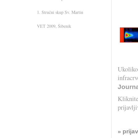
1. Stručni skup Sv. Martin
VET 2009, Šibenik
....... i u IC verziji
Ukoliko 
infracrv
Journa
Kliknite
prijavlj
» prija