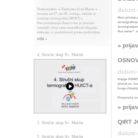
Tradicionalno, u Toplicama Sveti Martin u
datum 
terminu od 07. do 09. svibnja, održalo se
druženje termografista HUICT-a.
Novi pristup 
Dan prezentacija članova bio je izuzetno
termografist
zanimljiv zbog same raznolikosti izlaganja,
termografijom
diskusije, a i posloženosti prema područjima
flux meter"
n
primjene.
VIŠE »
I da se opet tradicija poštuje, naš donatorski član
» prija
tvrtka MICOM, organizirala je večeru za sve
sudionike i pridošle članove njihovih obitelji,
4. Stručni skup Sv. Martin
omogućivši tako zajedničko druženje
OSNOV
okupljenih članova HUICT-a do dugo u noć.
datum 
Knjiga
OSNO
prof.dr.sc. I
krugu čitatel
Preporuča se
» prija
QIRT 
3. Stručni skup Sv. Martin
Evo nas normalno ......
datum 
2. Stručni skup Sv. Martin