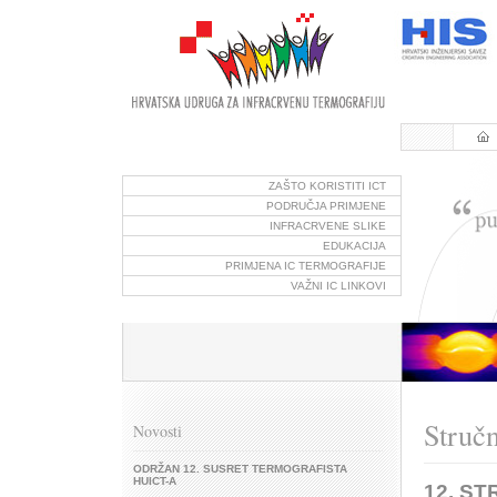
ZAŠTO KORISTITI ICT
PODRUČJA PRIMJENE
INFRACRVENE SLIKE
EDUKACIJA
PRIMJENA IC TERMOGRAFIJE
VAŽNI IC LINKOVI
Struč
Novosti
ODRŽAN 12. SUSRET TERMOGRAFISTA
HUICT-A
12. S