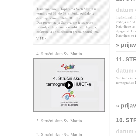
Tradicionalno, u Toplicama Sveti Martin u
datum 
terminu od 07. do 09. svibnja, održalo se
Tradicionalni
druženje termografista HUICT-a.
svibnja u SPA 
Dan prezentacija članova bio je izuzetno
Najavljene su 
zanimljiv zbog same raznolikosti izlaganja,
dijagnostičke 
diskusije, a i posloženosti prema područjima
Najavljeni su 
primjene.
VIŠE »
I da se opet tradicija poštuje, naš donatorski član
» prija
tvrtka MICOM, organizirala je večeru za sve
sudionike i pridošle članove njihovih obitelji,
4. Stručni skup Sv. Martin
omogućivši tako zajedničko druženje
11. S
okupljenih članova HUICT-a do dugo u noć.
datum 
Već tradiciona
termografista 
» prija
10. S
3. Stručni skup Sv. Martin
Evo nas normalno ......
datum 
2. Stručni skup Sv. Martin