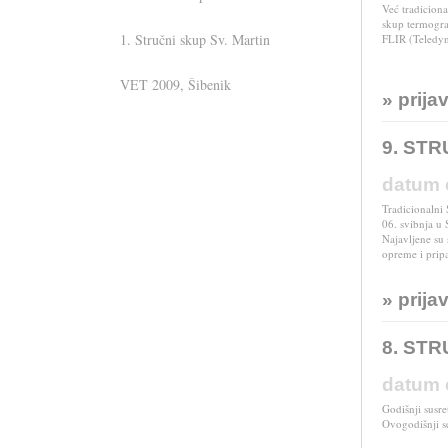
Već tradiciona
skup termograf
1. Stručni skup Sv. Martin
FLIR (Teledyne
VET 2009, Šibenik
» prija
9. ST
....... i u IC verziji
datum 
Tradicionalni
06. svibnja u 
Najavljene su 
opreme i prip
» prija
8. ST
datum 
Godišnji susre
Ovogodišnji s