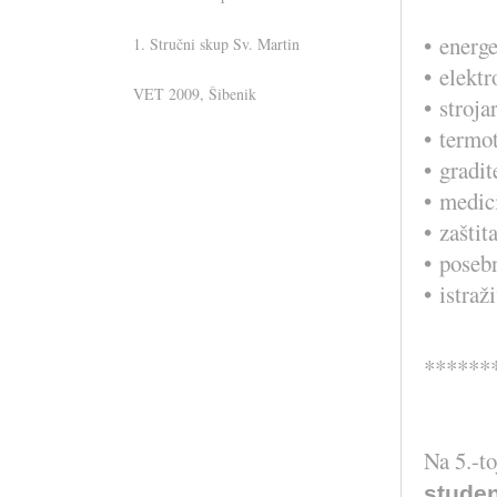
• energe
1. Stručni skup Sv. Martin
• elektr
VET 2009, Šibenik
• stroja
• termo
• gradit
....... i u IC verziji
• medici
• zaštit
• poseb
• istraž
******
Na 5.-t
stude