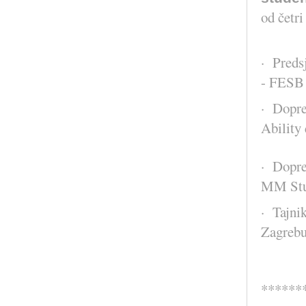
od četri
· Preds
- FESB 
· Dopre
Abilit
· Dopr
MM Stu
· Tajni
Zagreb
******