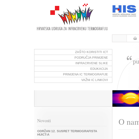
ZAŠTO KORISTITI ICT
PODRUČJA PRIMJENE
INFRACRVENE SLIKE
EDUKACIJA
PRIMJENA IC TERMOGRAFIJE
VAŽNI IC LINKOVI
O na
Novosti
ODRŽAN 12. SUSRET TERMOGRAFISTA
HUICT-A