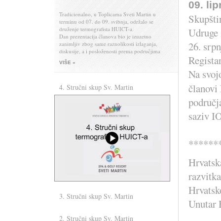
09. li
Tradicionalno, u Toplicama Sveti Martin u
Skupšti
terminu od 07. do 09. svibnja, održalo se
druženje termografista HUICT-a.
Udruge 
Dan prezentacija članova bio je izuzetno
26. srp
zanimljiv zbog same raznolikosti izlaganja,
diskusije, a i posloženosti prema područjima
Regista
primjene.
VIŠE »
I da se opet tradicija poštuje, naš donatorski član
Na svoj
tvrtka MICOM, organizirala je večeru za sve
sudionike i pridošle članove njihovih obitelji,
članovi
4. Stručni skup Sv. Martin
omogućivši tako zajedničko druženje
okupljenih članova HUICT-a do dugo u noć.
područja
saziv IO
******
Hrvatsk
razvitka
Hrvatsk
3. Stručni skup Sv. Martin
Evo nas normalno ......
Unutar 
2. Stručni skup Sv. Martin