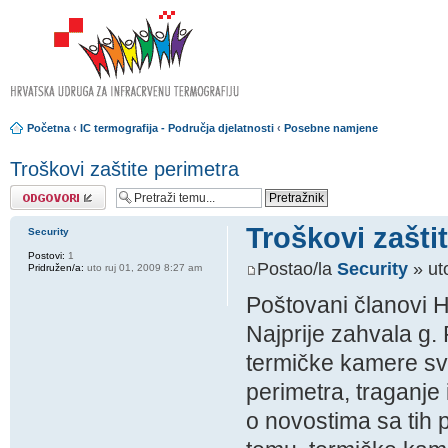
Početna
‹
IC termografija - Područja djelatnosti
‹
Posebne namjene
Troškovi zaštite perimetra
Odgovori
Troškovi zašti
Security
Postovi:
1
Postao/la
Security
» ut
Pridružen/a:
uto ruj 01, 2009 8:27 am
Poštovani članovi H
Najprije zahvala g.
termičke kamere sve
perimetra, traganje i
o novostima sa tih 