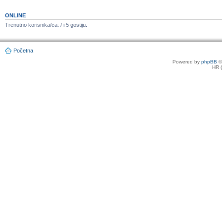
ONLINE
Trenutno korisnika/ca: / i 5 gostiju.
Početna
Powered by
phpBB
©
HR 