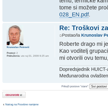
temu, termičke kamer
tome si možete proč
028_EN.pdf
.
Re: Troškovi za
Postao/la
Krunoslav Pe
Roberte drago mi je 
Krunoslav Petrović
Kao voditelj grupac
Postovi:
2
Pridružen/a:
uto ruj 01, 2009 9:25 am
mi otvorili ovu temu
Dopredsjednik HUICT-
Međunarodna ovlaštenj
Prikaži postove “stare”:
Odgovori
Natrag na Posebne namjene